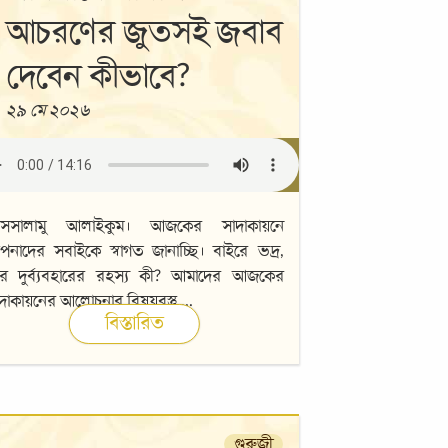
আচরণের জুতসই জবাব
দেবেন কীভাবে?
২৯ মে ২০২৬
সসালামু আলাইকুম। আজকের সাদাকায়নে
নাদের সবাইকে স্বাগত জানাচ্ছি। বাইরে ভদ্র,
রে দুর্ব্যবহারের রহস্য কী? আমাদের আজকের
দাকায়নের আলোচনার বিষয়বস্তু
...
বিস্তারিত
গুরুজী