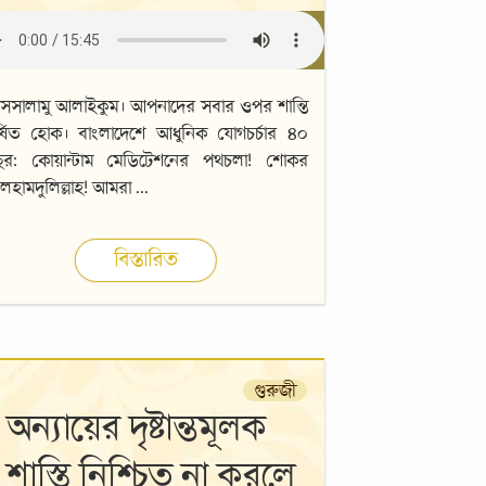
সালামু আলাইকুম। আপনাদের সবার ওপর শান্তি
্ষিত হোক। বাংলাদেশে আধুনিক যোগচর্চার ৪০
ছর: কোয়ান্টাম মেডিটেশনের পথচলা! শোকর
হামদুলিল্লাহ! আমরা
...
বিস্তারিত
গুরুজী
অন্যায়ের দৃষ্টান্তমূলক
শাস্তি নিশ্চিত না করলে